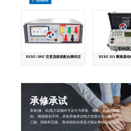
REKE-500Z 交直流级差配合测试仪
REKE-HA 断路器
承修承试
承装(修、试)电力设施许可证分为承装、承修、承试三个类
别。 根据级别不同，承装承修承试电力资质分为一级、二级、
三级、四级和五级。 取得相应的资质才能从事相应的活动。