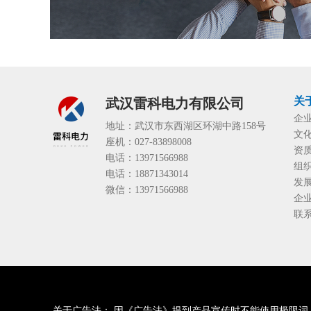
关
武汉雷科电力有限公司
企
地址：武汉市东西湖区环湖中路158号
文
座机：027-83898008
资
电话：13971566988
组
电话：18871343014
发
微信：13971566988
企
联
关于广告法： 因《广告法》提到产品宣传时不能使用极限词，明令