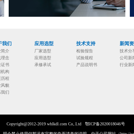
于我们
应用选型
技术支持
新闻
业简介
厂家选型
检验报告
技术分
化理念
应用选型
试验规程
公司新
质证书
承修承试
产品说明书
行业新
织机构
展历程
业风貌
系我们
Copyright@2012-2019 whlkdl.com Co,.
Ltd
鄂ICP备2020018046号
禁止使用但暂没有完整的负面清单的说明，由于公司网站（http://www.