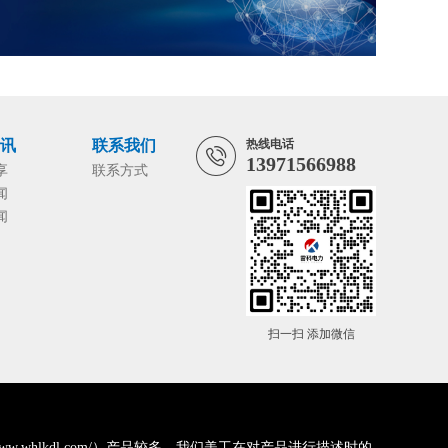
资讯
联系我们
热线电话
13971566988
享
联系方式
闻
闻
扫一扫 添加微信
whlkdl.com/）产品较多，我们美工在对产品进行描述时的