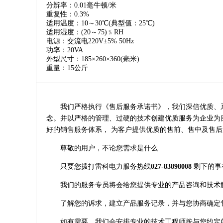
分辨率：0.01毫牛顿/米
重复性：0.3%
适用温度：10～30℃(典型值：25℃)
适用湿度：(20～75)﹪RH
电源：交流电220V±5% 50Hz
功率：20VA
外型尺寸：185×260×360(毫米)
重量：15公斤
我们严格执行《售后服务承诺书》，我们深信优质、系统
念。并以严格的管理、过硬的技术创建优质服务为企业为目
好的销售服务体系， 为客户提供优质的售前、售中及售后
尊敬的用户，不论您需求是什么
只要您拨打雷科电力服务热线
027-83898008
剩下的事
我们的服务专员将会给您提供专业的产品咨询和技术
了解您的诉求，建立产品服务记录，并与您协商确定
如有需要，我们会安排专业的技术工程师按与您约定