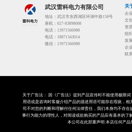
关
武汉雷科电力有限公司
企
地址：武汉市东西湖区环湖中路158号
文
座机：027-83898008
资
电话：13971566988
组
电话：18871343014
发
微信：13971566988
企
联
关于广告法： 因《广告法》提到产品宣传时不能使用极限词，明令
用语或是咨询时客服介绍产品的描述用语可能存在瑕疵，相
司不对您的判断和理解付任何法律责任，我们本身均不存在
事行为能力的理性人，对阅读或欲购买的产品应有基本的了
本公司在此郑重声明:本店任何产