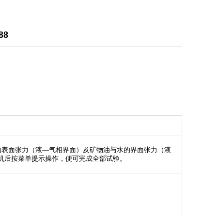
88
种液体的表面张力（液—气相界面）及矿物油与水的界面张力（液
机后按菜单提示操作，便可完成全部试验。