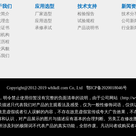
于我们
应用选型
技术支持
新闻
业简介
厂家选型
检验报告
技术分
化理念
应用选型
试验规程
公司新
质证书
承修承试
产品说明书
行业新
织机构
展历程
业风貌
系我们
Copyright@2012-2019 whlkdl.com Co,.
Ltd
鄂ICP备2020018046号
禁止使用但暂没有完整的负面清单的说明，由于公司网站（http://www.
关描述只代表我们对产品的主观看法及感受，仅为一般性修饰词语，仅供
故意虚假或者引人误解的内容，不存在故意虚假宣传或夸大广告效果，不
解和认识，对产品展示的图片与描述应有基本的合理判断。另美工在修改图
品所涉及到的极限词不代表产品的真实功能，全部作废。凡访问者或购买者