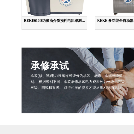
REKE610D绝缘油介质损耗电阻率测试
REKE 多功能全自动
仪
承修承试
承装(修、试)电力设施许可证分为承装、承修、承试三个类
别。 根据级别不同，承装承修承试电力资质分为一级、二级、
三级、四级和五级。 取得相应的资质才能从事相应的活动。