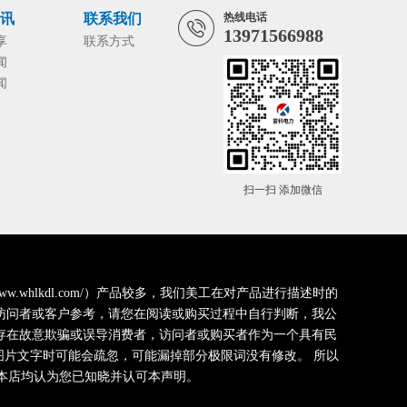
资讯
联系我们
热线电话
13971566988
享
联系方式
闻
闻
扫一扫 添加微信
whlkdl.com/）产品较多，我们美工在对产品进行描述时的
访问者或客户参考，请您在阅读或购买过程中自行判断，我公
存在故意欺骗或误导消费者，访问者或购买者作为一个具有民
片文字时可能会疏忽，可能漏掉部分极限词没有修改。 所以
本店均认为您已知晓并认可本声明。