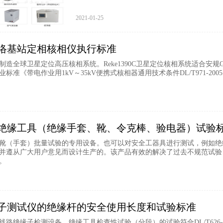
2021-01-25
络基站定相核相仪执行标准
造全球卫星定位高压核相系统。Reke1390C卫星定位核相系统适合安规GB13398
准《带电作业用1kV～35kV便携式核相器通用技术条件DL/T971-2005》要求.符合I
绝缘工具（绝缘手套、靴、令克棒、验电器）试验
66绝缘靴（手套）批量试验的专用设备。也可以对安全工器具进行测试，例
并遵从广大用户意见而设计生产的。该产品有效的解决了过去不规范试验
。
子测试仪的绝缘杆的安全使用长度和试验标准
路绝缘子检测设备，绝缘工具检查性试验（分段）的试验符合DL/T626-2