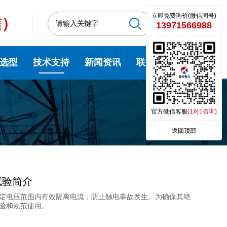
立即免费询价(微信同号)
信）
13971566988
选型
技术支持
新闻资讯
联系我们
官方微信客服
(1对1咨询)
返回顶部
试验简介
定电压范围内有效隔离电流，防止触电事故发生。为确保其绝
验和规范使用。