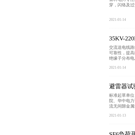
穿，闪络及过
2021-01-14
35KV-
交流送电线路
可靠性，提高线
绝缘子分布电
2021-01-14
避雷器试
标准起草单位
院、华中电力
流无间隙金属
2021-01-13
SF6负