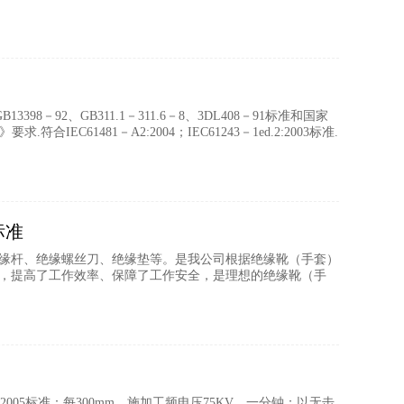
－92、GB311.1－311.6－8、3DL408－91标准和国家
EC61481－A2:2004；IEC61243－1ed.2:2003标准.
标准
如绝缘杆、绝缘螺丝刀、绝缘垫等。是我公司根据绝缘靴（手套）
，提高了工作效率、保障了工作安全，是理想的绝缘靴（手
005标准：每300mm，施加工频电压75KV，一分钟：以无击