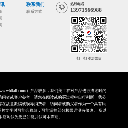
资讯
联系我们
热线电话
13971566988
享
联系方式
闻
闻
扫一扫 添加微信
whlkdl.com/）产品较多，我们美工在对产品进行描述时的
访问者或客户参考，请您在阅读或购买过程中自行判断，我公
存在故意欺骗或误导消费者，访问者或购买者作为一个具有民
片文字时可能会疏忽，可能漏掉部分极限词没有修改。 所以
本店均认为您已知晓并认可本声明。