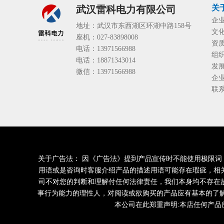
关
武汉雷科电力有限公司
企
地址：武汉市东西湖区环湖中路158号
文
座机：027-83898008
资
电话：13971566988
组
电话：18871343014
发
微信：13971566988
企
联
关于广告法： 因《广告法》提到产品宣传时不能使用极限词，明令
用语或是咨询时客服介绍产品的描述用语可能存在瑕疵，相
司不对您的判断和理解付任何法律责任，我们本身均不存在
事行为能力的理性人，对阅读或欲购买的产品应有基本的了
本公司在此郑重声明:本店任何产