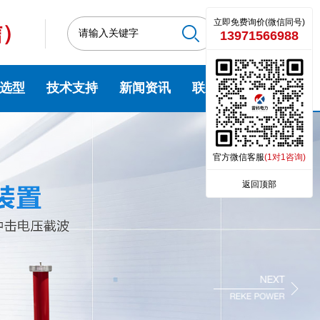
立即免费询价(微信同号)
信）
13971566988
选型
技术支持
新闻资讯
联系我们
官方微信客服
(1对1咨询)
返回顶部