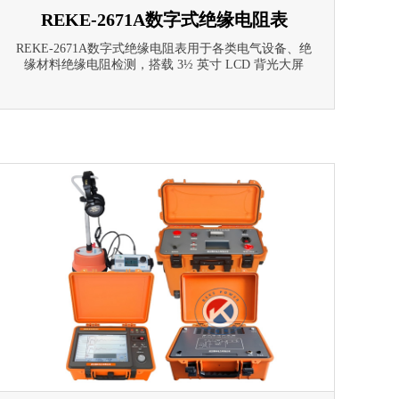
REKE-2671A数字式绝缘电阻表
REKE-2671A数字式绝缘电阻表用于各类电气设备、绝
缘材料绝缘电阻检测，搭载 3½ 英寸 LCD 背光大屏