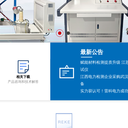
最新公告
赋能材料检测提质升级 江
试仪
江西电力检测企业采购武汉雷
相关下载
产品咨询和技术解答
备
实力获认可！雷科电力成