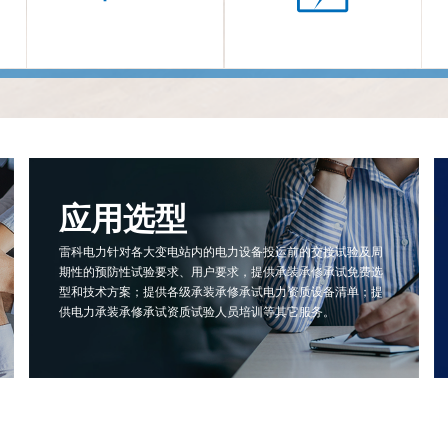
应用选型
雷科电力针对各大变电站内的电力设备投运前的交接试验及周
期性的预防性试验要求、用户要求，提供承装承修承试免费选
型和技术方案；提供各级承装承修承试电力资质设备清单；提
供电力承装承修承试资质试验人员培训等其它服务。