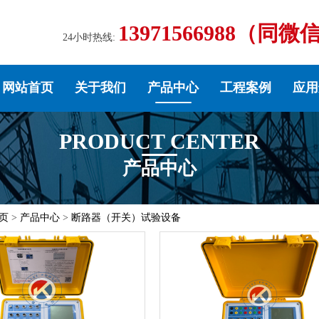
13971566988（同微
24小时热线:
网站首页
关于我们
产品中心
工程案例
应用
PRODUCT CENTER
产品中心
页
>
产品中心
>
断路器（开关）试验设备