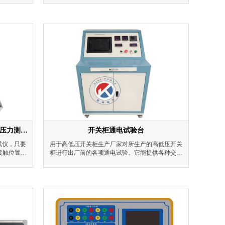
标和键盘操
便于对开关柜的检测，提高工作效率。
指压力测试
开关柜通电试验台
测试仪，只要
用于高低压开关柜生产厂家对所生产的高低压开关
接触位置张
柜进行出厂前的各项通电试验。它能提供各种交、
力并记忆。
直流电源，便于对开关柜的检测，提高工作效率。
。