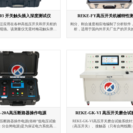
-303 开关触头插入深度测试仪
REKE-FY高压开关机械特性
泛应用在各种高低压开关和开关柜的
刚分、刚合速度相应地编制了分析软件
现场。该测量仪无需对梅花触头弹簧
析，适用于国内外开关厂生产的开关
对高压开关柜内部的梅花触头进行力
用以解决实际生产中只能对单个紧固
检测，而不能对装配后的触头进行检
测的难题。
E-20A高压断路器操作电源
REKE-GK-VI 高压开关磨合
A高压断路器操作电源(俗称“低电压试验
REKE-GK-VI高压开关磨合试验系统
：分合闸电源)是为保证电力系统高压
（高压开关）、接触器（只有合闸线圈
全运行的一项基本预防性试验。
试而设计。该系统采用工业电脑，windo