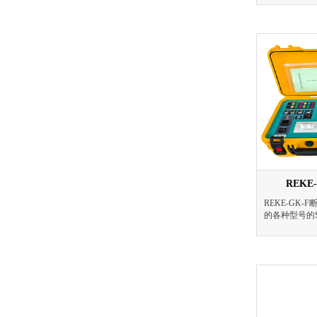
REK
REKE-GK
的各种型号的