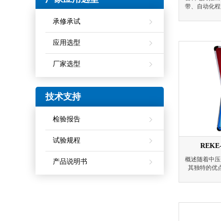
带、自动化程
试仪，以方便
承修承试
行校验，提高
全可靠运行。
AC380交流
应用选型
厂家选型
技术支持
检验报告
试验规程
REK
概述随着中压
产品说明书
其独特的优
来，由于生产
些真空