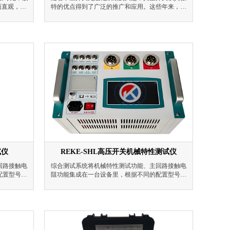
面直观，触
特的优点得到了广泛的推广和应用。这些年来，由
敏打印机，
于生产工艺和现场使用环境方面的原因，有些真空
作电源，无
开关在运行过程中其真空灭弧室会有不
。可提供
整定分、合闸
电压动作试
试仪
REKE-SHL高压开关机械特性测试仪
回路接触电
综合测试系统将机械特性测试功能、主回路接触电
配置型号可
阻功能集成在一台设备里，根据不同的配置型号可
触头开关断
对双端接地开关、石墨触头开关、金属触头开关断
全功能测
口、带合闸电阻开关的机械动作特性做全功能测
接触电阻同
试，同时还可对高压断路器三相主触头接触电阻同
市场上较好
时进行测试，使用方便性价比高是目前市场上较好
的高压开关综合测试设备。