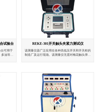
磨合试验台
REKE-301开关触头夹紧力测试仪
验台可用于
该测量仪器广泛应用在各种高低压开关和开关柜的
、多油等电
制造厂及运行现场。该测量仪无需对梅花触头弹簧
稳定，抗干
进行拆解便可对高压开关柜内部的梅花触头进行力
开关检修试
学性能检测，用以解决实际生产中只能对单个紧固
弹簧进行力学检测，而不能对装配后的触头进行检
测的难题。