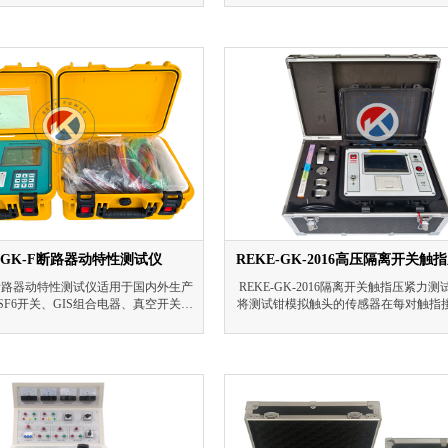
件，500G硬盘，15寸触摸屏，配备鼠
作，界面
E-GK-F断路器动特性测试仪
REKE-GK-2016高压隔离开关触
仪
-F断路器动特性测试仪适用于国内外生产
REKE-GK-2016隔离开关触指压紧力
SF6开关、GIS组合电器、真空开关、
将测试钳模拟触头的传感器在每对触指
油开关的机械特性试验
开一下，就能显示出触指此时的接触压
有效解决了测量触指压力的难题