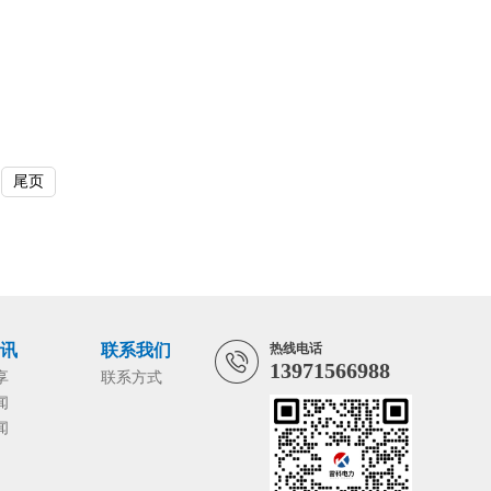
尾页
资讯
联系我们
热线电话
13971566988
享
联系方式
闻
闻