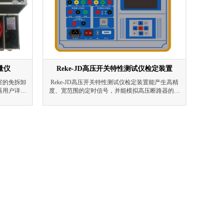
量仪
Reke-JD高压开关特性测试仪检定装置
室的免拆卸
Reke-JD高压开关特性测试仪检定装置能产生高精
器用户详细
度、宽范围的定时信号，并能模拟高压断路器的动
换灭弧室提
作，可用于检测和校验高压开关特性测试仪的时间
供了有力保
基准，也可用于计量检定高压开关测试仪时间测量
功能。