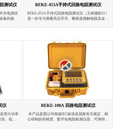
电阻测试仪
REKE-453A手持式回路电阻测试仪
开关电源技
REKE-453A手持式回路电阻测试仪（又称微欧计）
设备的接触
是一款专为测量高压开关、断路器接触电阻及金属
用国家标准
导体回路电阻而设计的精密仪器。内置高精度A/D
情况下直接测
转换器与程控电流源，可输出高达100A的无纹波直
出来。该仪
流电流，支持多档位调节与定时连续测试。具备开
电部门现场
路、过热等多重保护，抗干扰能力强。采用5.6寸彩
测试的要求
色LCD屏，操作简单，便于携带，支持数据存储与
蓝牙APP连接，可实现GPS定位、数据上传、报告
生成等功能，显著提高现场检测效率。
试仪
REKE-100A 回路电阻测试仪
仪采用大功率
本产品是我公司根据IEC标准及国家有关规定，精
是高、低开
心研制的高精度、数字化电阻检测仪器，可测得微
试仪器。其
欧姆级接触电阻。广泛适用于各种开关及电器的接
准直流，可在
触电阻、回路电阻及电缆电线、焊缝接触电阻的测
。本仪器具
量。