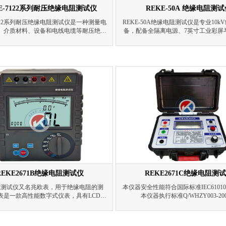
E-7122系列耐压绝缘电阻测试仪
REKE-50A 绝缘电阻测
7122系列耐压绝缘电阻测试仪是一种测量电
REKE-50A绝缘电阻测试仪是专业10k
、介质材料、设备和电线电缆等耐压绝缘
备，配备全隔离电源、7英寸工业彩屏
测量仪器。仪器由微处理器控制，操作简
操作，支持多种测试模式，具备高精度
能齐全。它具有测量范围广、速度快的特
及全面保护功能，适用于各类电气绝
出端电压、被测物漏电流、绝缘电阻、测
由1602字符型液晶屏显示。仪器具有超强
和抗冲击能力使测试更直接、更方便、更
可靠。
REKE2671B绝缘电阻测试仪
REKE2671C绝缘电阻测
阻测试仪又名兆欧表，用于绝缘电阻的测
本仪器安全性能符合国际标准IEC61010-
表是一款高性能数字式仪表，具有LCD大
本仪器执行标准Q/WHZY003-20
光显示、数据保持、自动放电、自动关机
等功能。仪表具有测试计时、电压