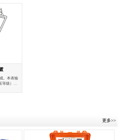
装置
成。本表输
压等级）。
测量范围0～
A。电容测量范
更多>>