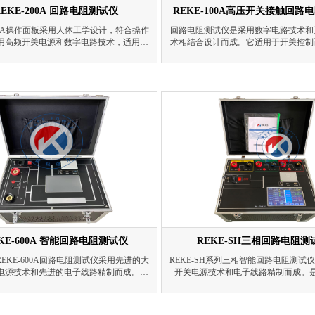
REKE-200A 回路电阻测试仪
REKE-100A高压开关接触回路
200A操作面板采用人体工学设计，符合操作
回路电阻测试仪是采用数字电路技术和
用高频开关电源和数字电路技术，适用于
术相结合设计而成。它适用于开关控制
设备回路电阻的测量。测试电流采用国家
电阻、回路电阻的测量。其测试电流采
的直流100A。可在直流100A的情况下直
推荐的直流100A。可在电流100A的
路电阻，测试结果用大屏幕液晶LCD显
得回路电阻和接触电阻，并用数字显示
数据存储、输出打印、时间设置等功能，
器测量准确、性能稳定，适合电力、供
另有50A、100A档位供用户选择;
高压开关维修和高压开关厂回路电阻
KE-600A 智能回路电阻测试仪
REKE-SH三相回路电阻测
EKE-600A回路电阻测试仪采用先进的大
REKE-SH系列三相智能回路电阻测试
电源技术和先进的电子线路精制而成。是
开关电源技术和电子线路精制而成。
关、电缆电线及焊缝接触电阻的专用测试
关、电缆电线及焊缝接触电阻的专用测
电流采用国家标准GB736所推荐的标准直
电流采用国家标准GB736所推荐的标
标准电流的情况下测得被试品的电阻值。
标准电流的情况下测得被试品的电阻值