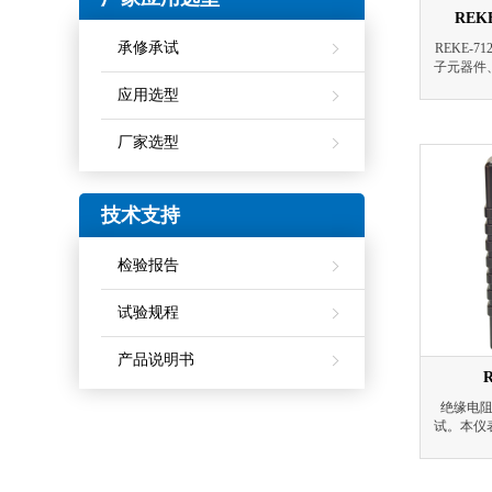
REK
承修承试
REKE-
子元器件
性能的
应用选型
便、功
点。其输
厂家选型
试时间等
的抗干扰
技术支持
检验报告
试验规程
产品说明书
绝缘电
试。本仪
屏幕带背