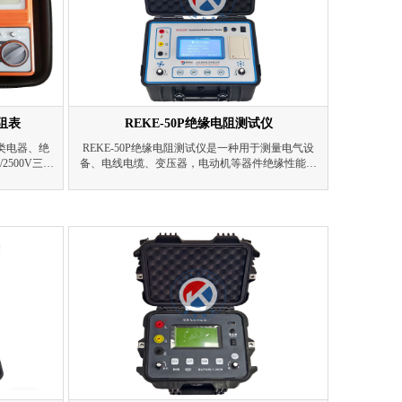
电阻表
REKE-50P绝缘电阻测试仪
各类电器、绝
REKE-50P绝缘电阻测试仪是一种用于测量电气设
2500V三档
备、电线电缆、变压器，电动机等器件绝缘性能的
GΩ且自动切
专用仪器。该仪器具有全面完善的保护功能，工作
示与欠压提
可靠性高；自动测量环境温度、空气湿度及每次测
受短路、残
试的日期与时间，能保存60组测量结果，且数据20
湿度适配性
年不丢失。
。