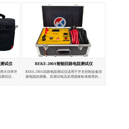
度高、操作
。
阻测试仪
REKE-200A智能回路电阻测试仪
仪采用大功率开
REKE-200A回路电阻测试仪适用于开关控制设备回
阻测试仪是
路电阻的测量。其测试电流采用国家标准推荐的直
的专用测试
流100A和200A。
GB736所
下测得被试
积小、重量
、保护功能
巧，携带方
电流大，输
电器开关的接
的测量。