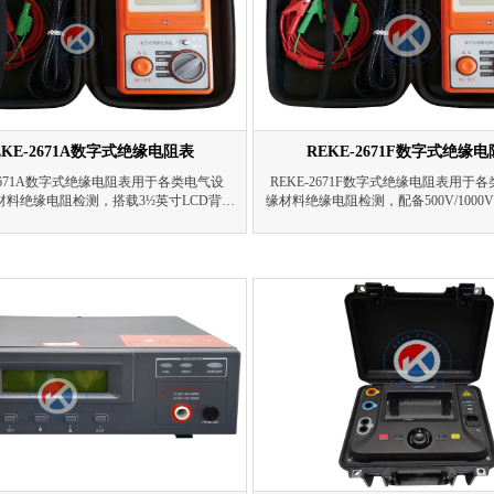
EKE-2671A数字式绝缘电阻表
REKE-2671F数字式绝缘
-2671A数字式绝缘电阻表用于各类电气设
REKE-2671F数字式绝缘电阻表用于
材料绝缘电阻检测，搭载3½英寸LCD背光
缘材料绝缘电阻检测，配备500V/1000V/
250V/500V/1000V三档测试电压，测量
测试电压，短路电流≥1mA，量程0-20
-20GΩ，量程自动切换，输出短路电流
换，搭载3½LCD背光大屏，带高压提
。测量精度稳定，配有接地、保护环、线路
醒，读数清晰。设备抗电磁干扰，可承
子，屏蔽端可消除表面泄漏误差，操作简
压冲击，测量精准。整机约1kg，温
单，适合现场检测及外出作业。
强，适合现场绝缘检测作业