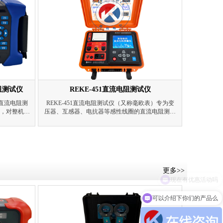
电阻测试仪
REKE-451直流电阻测试仪
直流电阻测
REKE-451直流电阻测试仪（又称毫欧表）专为变
心，对整机进
压器、互感器、电抗器等感性线圈的直流电阻测量
据处理、阻
而设计。它具备10A大电流输出和1MΩ高阻测量能
和互感器的
力，兼顾低值和高阻测量需求。内置锂电池，采用
高速A/D转换和程控电流源技术，具有温度换算及
反电动势、过热等多重保护功能。5.6寸彩色液晶屏
配合简易按键，操作直观。支持蓝牙连接专用
APP，实现数据上传处理，适用于出厂、交接、预
更多>>
防性试验等多种场景。
可以介绍下你们的产品么