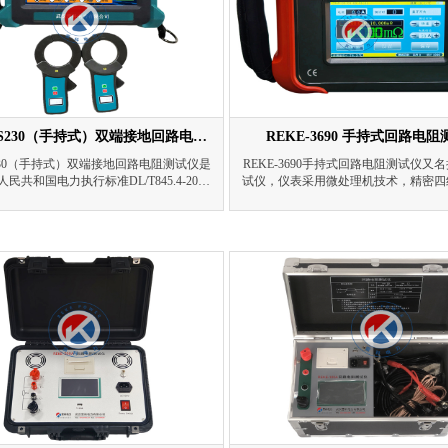
-S230（手持式）双端接地回路电阻
REKE-3690 手持式回路电
测试仪
S230（手持式）双端接地回路电阻测试仪是
REKE-3690手持式回路电阻测试仪又
民共和国电力执行标准DL/T845.4-2019
试仪，仪表采用微处理机技术，精密四
定，发挥自身技术优势，精心研制的高精
准确可靠。用于高压开关、断路器、继
化开关检测仪器。该测试装置不仅适用于
点等微小电阻的测量。仪表体积小重量
接触电阻（回路电阻）的高精度测量，而
容量电锂电池组，一次充电可进行500
端和双端接地测试技术，可免除拆解接地
别适合在户外工地使用。广泛应用于
回路，测试过程安全高效。
电、变电、建筑质检站、监理公司、
位、防雷公司、电力部门、船舶机车
业。