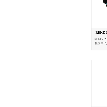
REKE
REKE-
根据中华人
有关规
度、数字
高压开关
且支持单