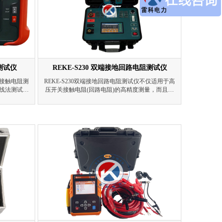
阻测试仪
REKE-S230 双端接地回路电阻测试仪
名接触电阻测
REKE-S230双端接地回路电阻测试仪不仅适用于高
线法测试，
压开关接触电阻(回路电阻)的高精度测量，而且支
电器金属触
持单端和双端接地测试技术，可免除拆解接地回
轻，配有大
路，测试过程安全高效。双端接地能够有效防止感
次测量。特
应电产生，降低触电风险，为运维人员提供可靠的
是发电、输
安全保障。仪器测量数据准确，性能稳定，符合电
建筑施工单
力、供电部门现场高压开关维修和高压开关厂回路
厂等工矿企
电阻测试的要求。