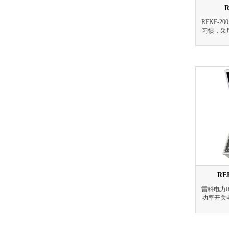
REKE-
习惯，采
开关控制
标准推荐
接测得回
示，并有
RE
雷科电力R
功率开关
高、低开
仪器。其
流，可在