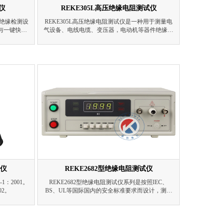
试仪
REKE305L高压绝缘电阻测试仪
V绝缘检测设
REKE305L高压绝缘电阻测试仪是一种用于测量电
与一键快捷
气设备、电线电缆、变压器，电动机等器件绝缘性
、性能稳定
能的专用仪器。该仪器具有全面完善的保护功能，
缘性能检测
工作可靠性高；自动测量环境温度、空气湿度及每
次测试的日期与时间，能保存60组测量结果，且数
据20年不丢失。
试仪
REKE2682型绝缘电阻测试仪
1：2001。
REKE2682型绝缘电阻测试仪系列是按照IEC、
02。
BS、UL等国际国内的安全标准要求而设计，测试
电压分为DC500V和DC1000V两档，绝缘电阻从
0.5MΩ～2000MΩ分为四档(2MΩ、20MΩ、200MΩ
和2000MΩ）。