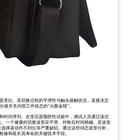
器变比。其切换过程的平滑性与触头接触状况，直接决定
分接开关内部工作状态的“火眼金睛”。
和时间序列。在变压器预防性试验中，测试人员通过该仪
化。一个健康的切换波形应平滑、对称且时间精确。若波形
至选择器动作不到位等严重缺陷。通过这些动态波形分析，
态检修和延长其寿命的关键技术手段。