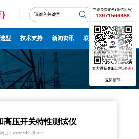
立即免费询价(微信同号)
信）
13971566988
选型
技术支持
新闻资讯
联系我们
官方微信客服
(1对1咨询)
返回顶部
和高压开关特性测试仪
网址：www.whlkdl.com