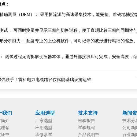
特点：
精确测量（DRM）： 采用恒流源与高速采集技术，能完整、准确地捕捉
测试： 可同时测量并显示三相的切换过程，便于直观比较三相的同期性
形分析能力： 配备专业的上位机软件，可对记录的波形进行精细的缩放
： 测试过程无需拆解变压器本体，通过外部接线即可完成，安全高效，
强强联手！雷科电力电缆路径仪赋能基础设施运维
于我们
应用选型
技术支持
新闻
业简介
厂家选型
检验报告
技术分
化理念
应用选型
试验规程
公司新
质证书
承修承试
产品说明书
行业新